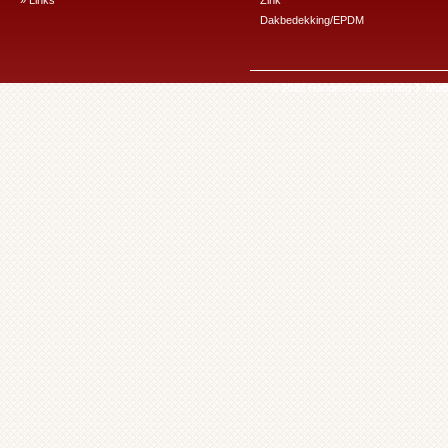
» Links
Zink
Dakbedekking/EPDM
© 2022 Handelsonderneming J. Mulde