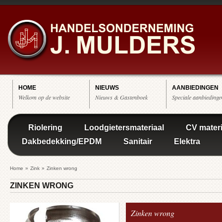
HOME
NIEUWS
AANBIEDINGEN
Welkom op de website
Nieuws & Gastenboek
Speciale aanbiedinge
Riolering
Loodgietersmateriaal
CV materi
Dakbedekking/EPDM
Sanitair
Elektra
Home
»
Zink
»
Zinken wrong
ZINKEN WRONG
Zinken wrong