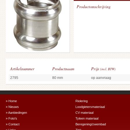
Productomschrijving
Artikelnummer
Productnaam
Prijs
(incl. BTW)
2795
80 mm
op aanvraag
» Home
Riolering
» Nieuws
Loodgietersmateriaal
» Aanbiedingen
CV materiaal
» Foto's
Tyleen materiaal
» Contact
Beregening/zwembad