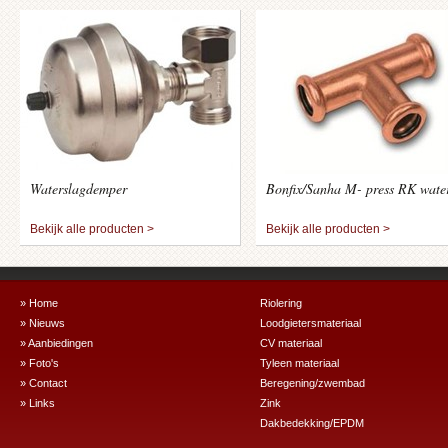
Waterslagdemper
Bonfix/Sanha M- press RK wate
Bekijk alle producten >
Bekijk alle producten >
» Home
Riolering
» Nieuws
Loodgietersmateriaal
» Aanbiedingen
CV materiaal
» Foto's
Tyleen materiaal
» Contact
Beregening/zwembad
» Links
Zink
Dakbedekking/EPDM