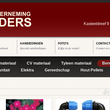
Kasteeldreef 9
AANBIEDINGEN
FOTO'S
CONTAC
enboek
Speciale aanbiedingen
Kijkje in de winkel
Contact en 
materiaal
CV materiaal
Tyleen materiaal
Ber
nitair
Elektra
Gereedschap
Hout Pellets