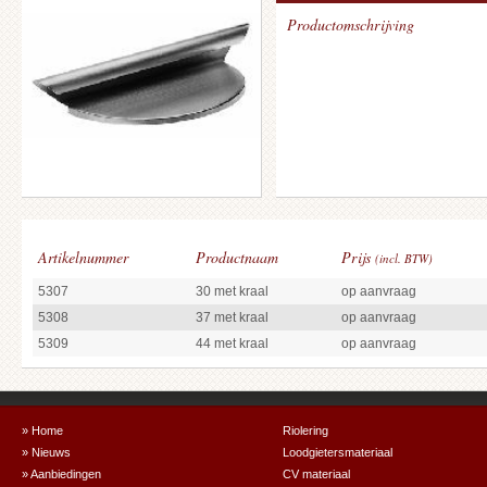
Productomschrijving
Artikelnummer
Productnaam
Prijs
(incl. BTW)
5307
30 met kraal
op aanvraag
5308
37 met kraal
op aanvraag
5309
44 met kraal
op aanvraag
» Home
Riolering
» Nieuws
Loodgietersmateriaal
» Aanbiedingen
CV materiaal