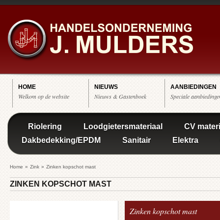
HOME
NIEUWS
AANBIEDINGEN
Welkom op de website
Nieuws & Gastenboek
Speciale aanbiedinge
Riolering
Loodgietersmateriaal
CV materi
Dakbedekking/EPDM
Sanitair
Elektra
Home
»
Zink
»
Zinken kopschot mast
ZINKEN KOPSCHOT MAST
Zinken kopschot mast