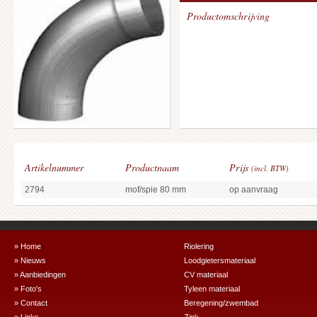
Productomschrijving
Artikelnummer
Productnaam
Prijs
(incl. BTW)
2794
mof/spie 80 mm
op aanvraag
» Home
Riolering
» Nieuws
Loodgietersmateriaal
» Aanbiedingen
CV materiaal
» Foto's
Tyleen materiaal
» Contact
Beregening/zwembad