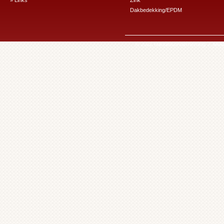
» Links
Zink
Dakbedekking/EPDM
© 2022 Handelsonderneming J. Mulde