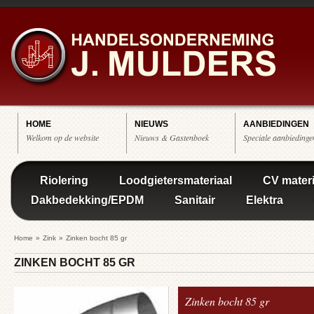
HOME
NIEUWS
AANBIEDINGEN
Welkom op de website
Nieuws & Gastenboek
Speciale aanbiedinge
Riolering
Loodgietersmateriaal
CV materi
Dakbedekking/EPDM
Sanitair
Elektra
Home
»
Zink
»
Zinken bocht 85 gr
ZINKEN BOCHT 85 GR
Zinken bocht 85 gr